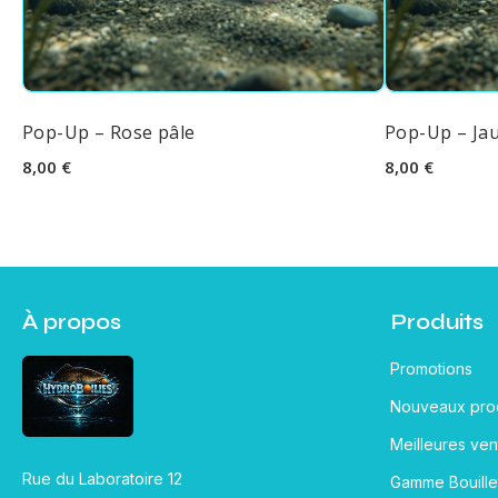
Pop-Up – Rose pâle
Pop-Up – Ja
8,00 €
8,00 €
À propos
Produits
Promotions
Nouveaux prod
Meilleures ven
Rue du Laboratoire 12
Gamme Bouille