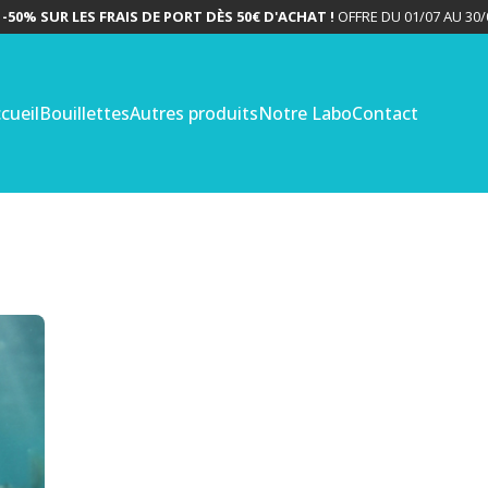

-50% SUR LES FRAIS DE PORT DÈS 50€ D'ACHAT !
OFFRE DU 01/07 AU 30/
cueil
Bouillettes
Autres produits
Notre Labo
Contact