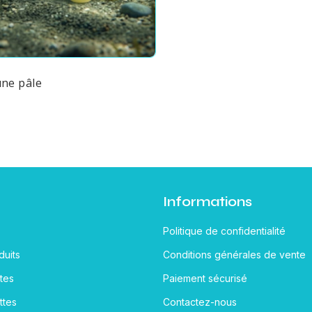
une pâle
Informations
Politique de confidentialité
uits
Conditions générales de vente
tes
Paiement sécurisé
ttes
Contactez-nous